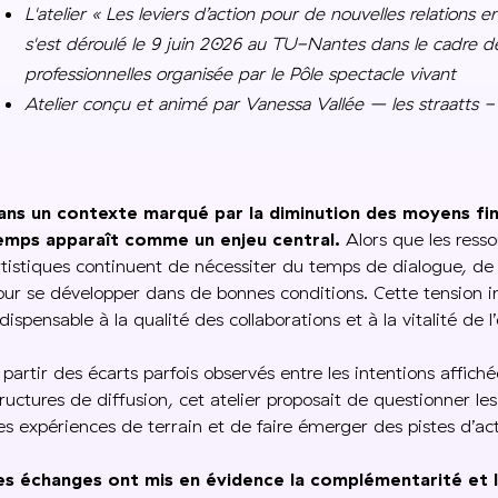
L'atelier « Les leviers d’action pour de nouvelles relations e
s'est déroulé le 9 juin 2026 au TU-Nantes dans le cadre 
professionnelles organisée par le Pôle spectacle vivant
Atelier conçu et animé par Vanessa Vallée – les straatts 
ans un contexte marqué par la diminution des moyens fina
emps apparaît comme un enjeu central.
Alors que les ress
rtistiques continuent de nécessiter du temps de dialogue, de 
our se développer dans de bonnes conditions. Cette tension 
ndispensable à la qualité des collaborations et à la vitalité de 
 partir des écarts parfois observés entre les intentions affichée
tructures de diffusion, cet atelier proposait de questionner
es expériences de terrain et de faire émerger des pistes d’act
es échanges ont mis en évidence la complémentarité e