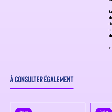
L
d
d
c
d
À consulter également
Atelier
Atelier