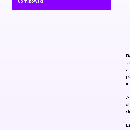
Gornikowski
D
t
a
p
i
À
s
d
L