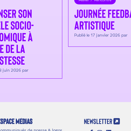
nser son
Journée Feedb
le socio-
artistique
omique à
Publié le 17 janvier 2026 par
e de la
stesse
18 juin 2026 par
ESPACE MÉDIAS
NEWSLETTER
ommuniqués de presse & logos