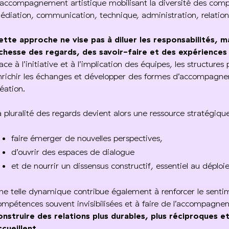
’accompagnement artistique mobilisant la diversité des comp
édiation, communication, technique, administration, relations
ette approche ne vise pas à diluer les responsabilités, ma
ichesse des regards, des savoir-faire et des expériences
ace à l’initiative et à l’implication des équipes, les structures
nrichir les échanges et développer des formes d’accompagnem
réation.
a pluralité des regards devient alors une ressource stratégiq
faire émerger de nouvelles perspectives,
d’ouvrir des espaces de dialogue
et de nourrir un dissensus constructif, essentiel au déplo
ne telle dynamique contribue également à renforcer le senti
ompétences souvent invisibilisées et à faire de l’accompagn
onstruire des relations plus durables, plus réciproques et 
ccueillent.