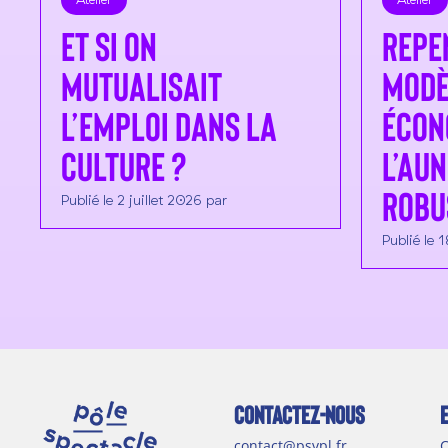
Et si on
Repe
mutualisait
modè
l’emploi dans la
écon
culture ?
l’aun
robu
Publié le 2 juillet 2026 par
Publié le 
CONTACTEZ-NOUS
contact@psvpl.fr
C