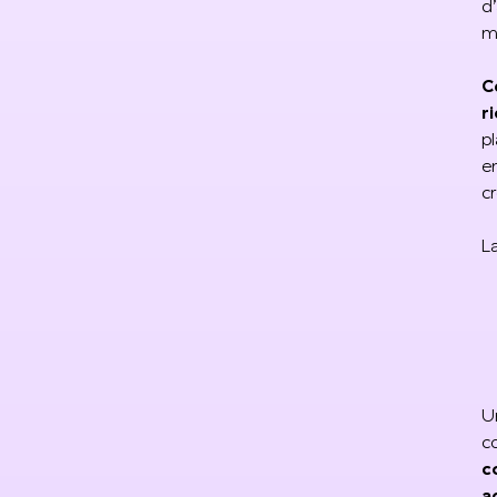
d
m
C
r
pl
e
c
L
U
c
c
a