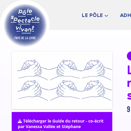
LE PÔLE
ADH
PRÉSENTATION
LES ADHÉRENT·ES
LE CONSEIL
D’ADMINISTRATIO
L’ÉQUIPE
INFOS PRATIQUES
9
Télécharger le Guide du retour - co-écrit
par Vanessa Vallée et Stéphane