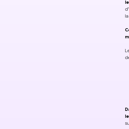
l
d
l
C
m
L
d
D
l
s