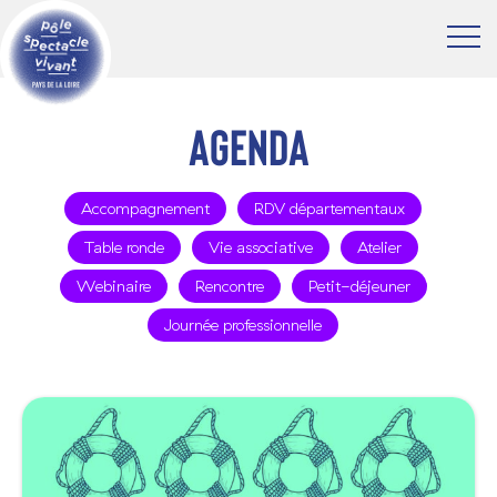
Agenda
Accompagnement
RDV départementaux
Table ronde
Vie associative
Atelier
Webinaire
Rencontre
Petit-déjeuner
Journée professionnelle