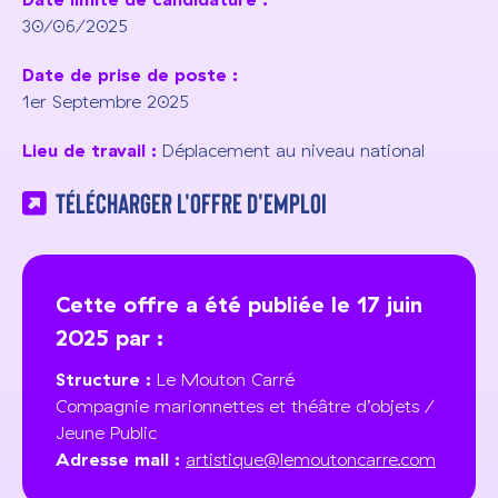
30/06/2025
Date de prise de poste :
1er Septembre 2025
Lieu de travail :
Déplacement au niveau national
Télécharger l'offre d'emploi
Cette offre a été publiée le 17 juin
2025 par :
Structure :
Le Mouton Carré
Compagnie marionnettes et théâtre d’objets /
Jeune Public
Adresse mail :
artistique@lemoutoncarre.com