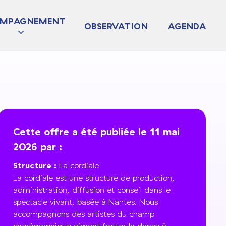
MPAGNEMENT
OBSERVATION
AGENDA
JET
TURDIAG
 COLLECTIF
Cette offre a été publiée le 11 mai
2026 par :
Structure :
La cordiale
La cordiale est une structure de production,
administration, diffusion et conseil dans le
spectacle vivant, basée à Nantes. Nous
accompagnons des artistes du champ