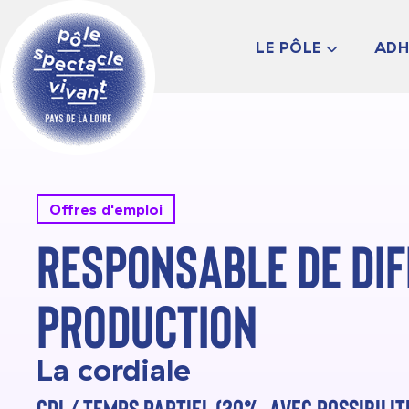
LE PÔLE
ADH
PRÉSENTATION
LES ADHÉRENT·ES
LE CONSEIL
D’ADMINISTRATIO
L’ÉQUIPE
INFOS PRATIQUES
Offres d'emploi
Responsable de dif
production
La cordiale
CDI / TEMPS PARTIEL (20%, AVEC POSSIBILI