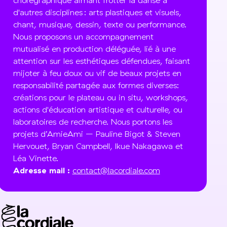
chorégraphique aimant frotter la danse à
d'autres disciplines : arts plastiques et visuels,
chant, musique, dessin, texte ou performance.
Nous proposons un accompagnement
mutualisé en production déléguée, lié à une
attention sur les esthétiques défendues, faisant
mijoter à feu doux ou vif de beaux projets en
responsabilité partagée aux formes diverses:
créations pour le plateau ou in situ, workshops,
actions d'éducation artistique et culturelle, ou
laboratoires de recherche. Nous portons les
projets d’AmieAmi – Pauline Bigot & Steven
Hervouet, Bryan Campbell, Ikue Nakagawa et
Léa Vinette.
Adresse mail :
contact@lacordiale.com