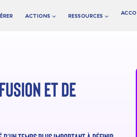
ACCO
ÉRER
ACTIONS
RESSOURCES
LES CHANTIERS
ANNUAIRE –
TRA
CARTOGRAPHIE
LES RENCONTRES &
CUL
TABLES RONDES
CARTOGRAPHIE DE
L’OFFRE
DLA
N &
LES ATELIERS
D’ACCOMPAGNEMENT
ARTISTIQUE ET
LES WEBINAIRES
CULTUREL EN RÉGION
RESSOURCES
THÉMATIQUES
fusion et de
AIDES ET APPELS À
PROJETS
NEWSLETTERS DU
PÔLE
PETITES ANNONCES
ET OFFRES D’EMPLOI
LIENS UTILES
TÉ D’UN TEMPS PLUS IMPORTANT À DÉFINIR