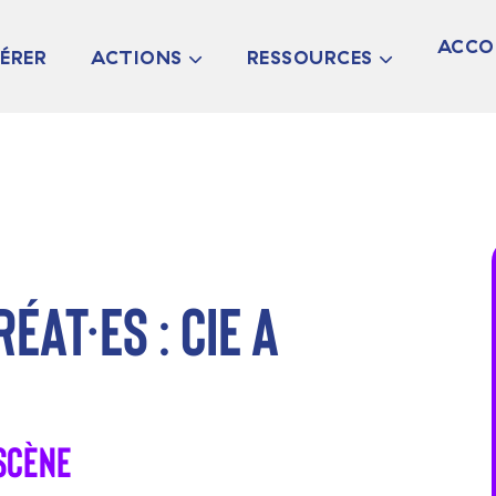
ACCO
ÉRER
ACTIONS
RESSOURCES
LES CHANTIERS
ANNUAIRE –
TRA
CARTOGRAPHIE
LES RENCONTRES &
CUL
TABLES RONDES
CARTOGRAPHIE DE
L’OFFRE
DLA
N &
LES ATELIERS
D’ACCOMPAGNEMENT
ARTISTIQUE ET
LES WEBINAIRES
CULTUREL EN RÉGION
RESSOURCES
THÉMATIQUES
at·es : Cie A
AIDES ET APPELS À
PROJETS
NEWSLETTERS DU
PÔLE
PETITES ANNONCES
ET OFFRES D’EMPLOI
 Scène
LIENS UTILES