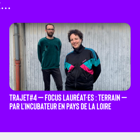
..
TRAJET#4 – Focus Lauréat·es : TERRAIN –
par L’Incubateur en Pays de la Loire