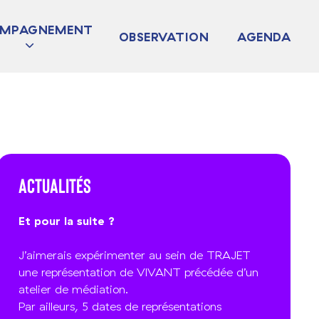
MPAGNEMENT
OBSERVATION
AGENDA
JET
TURDIAG
 COLLECTIF
Actualités
Et pour la suite ?
J’aimerais expérimenter au sein de TRAJET
une représentation de VIVANT précédée d’un
atelier de médiation.
Par ailleurs, 5 dates de représentations