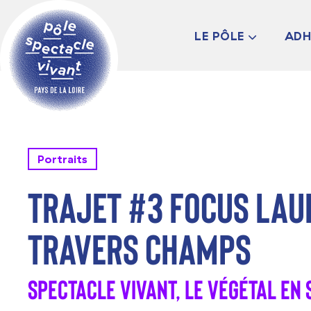
LE PÔLE
ADH
PRÉSENTATION
LES ADHÉRENT·ES
LE CONSEIL
D’ADMINISTRATIO
L’ÉQUIPE
INFOS PRATIQUES
Portraits
TRAJET #3 Focus Lauré
travers Champs
Spectacle VIVANT, Le Végétal en