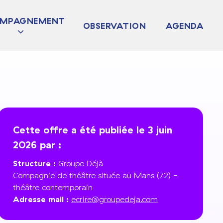
MPAGNEMENT
OBSERVATION
AGENDA
JET
TURDIAG
 COLLECTIF
Cette offre a été publiée le 3 juin
2026 par :
Structure :
Groupe Déjà
Compagnie de théâtre située au Mans (72) -
théâtre contemporain
Adresse mail :
ecrire@groupedeja.com