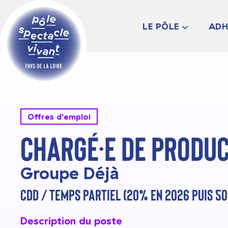
LE PÔLE
ADH
PRÉSENTATION
LES ADHÉRENT·ES
LE CONSEIL
D’ADMINISTRATIO
L’ÉQUIPE
INFOS PRATIQUES
Offres d'emploi
Chargé·e de produ
Groupe Déjà
CDD / TEMPS PARTIEL (20% EN 2026 PUIS 50
Description du poste